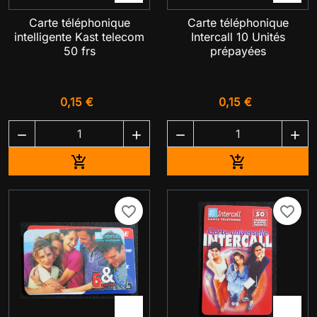
Carte téléphonique
Carte téléphonique
intelligente Kast telecom
Intercall 10 Unités
50 frs
prépayées
0,15 €
0,15 €




Ajouter au panier
Ajouter au pa


favorite_border
favorite_border

