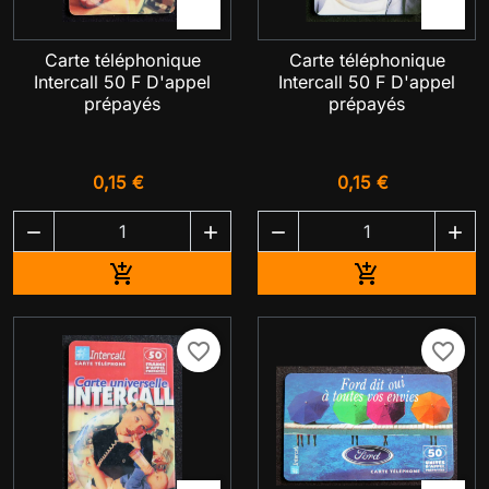


Carte téléphonique
Carte téléphonique
Intercall 50 F D'appel
Intercall 50 F D'appel
prépayés
prépayés
0,15 €
0,15 €




Ajouter au panier
Ajouter au pa


favorite_border
favorite_border