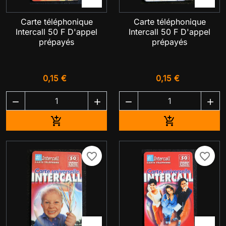
Carte téléphonique
Carte téléphonique
Intercall 50 F D'appel
Intercall 50 F D'appel
prépayés
prépayés
0,15 €
0,15 €




Ajouter au panier
Ajouter au pa


favorite_border
favorite_border