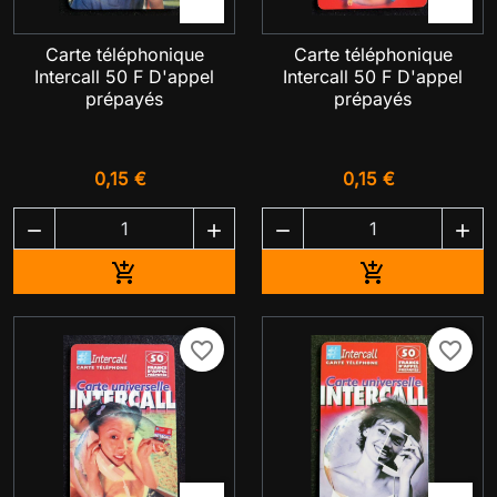


Carte téléphonique
Carte téléphonique
Intercall 50 F D'appel
Intercall 50 F D'appel
prépayés
prépayés
0,15 €
0,15 €




Ajouter au panier
Ajouter au pa


favorite_border
favorite_border