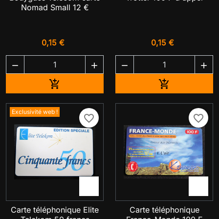
Nomad Small 12 €
0,15 €
0,15 €




Ajouter au panier
Ajouter au pa


Exclusivité web !
favorite_border
favorite_border


Carte téléphonique Elite
Carte téléphonique