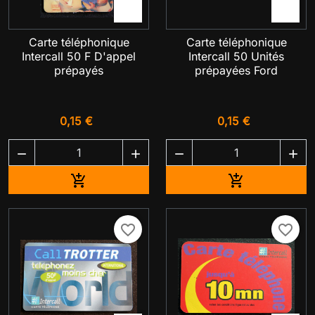


Carte téléphonique
Carte téléphonique
Intercall 50 F D'appel
Intercall 50 Unités
prépayés
prépayées Ford
0,15 €
0,15 €




Ajouter au panier
Ajouter au pa


favorite_border
favorite_border