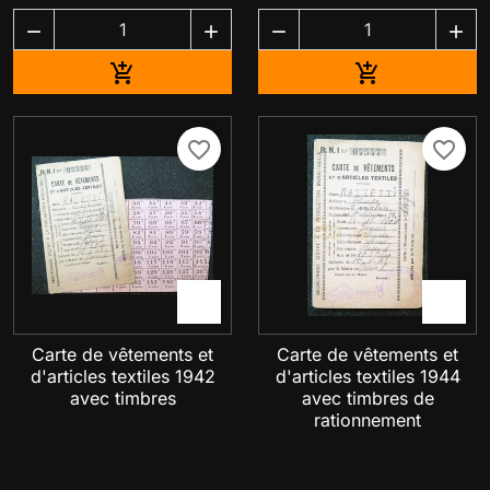




Ajouter au panier
Ajouter au pa


favorite_border
favorite_border


Carte de vêtements et
Carte de vêtements et
d'articles textiles 1942
d'articles textiles 1944
avec timbres
avec timbres de
rationnement