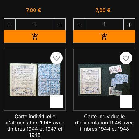
7,00 €
7,00 €




Ajouter au panier
Ajouter au pa


favorite_border
favorite_border


Carte individuelle
Carte individuelle
d'alimentation 1946 avec
d'alimentation 1946 avec
timbres 1944 et 1947 et
timbres 1944 et 1948
1948