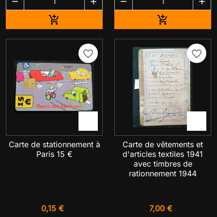




Ajouter au panier
Ajouter au pa


favorite_border
favorite_border


Carte de stationnement à
Carte de vêtements et
Paris 15 €
d'articles textiles 1941
avec timbres de
rationnement 1944
0,15 €
7,00 €