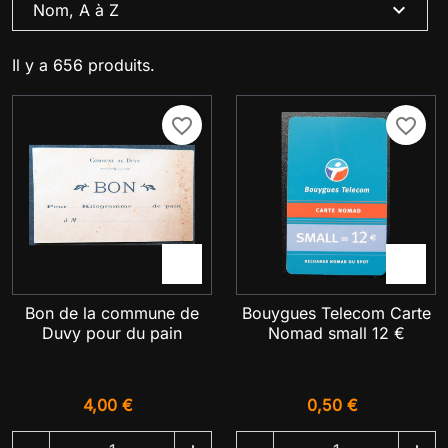
expand_more
Nom, A à Z
Il y a 656 produits.
favorite_border
favorite_border


Bon de la commune de
Bouygues Telecom Carte
Duvy pour du pain
Nomad small 12 €
4,00 €
0,50 €