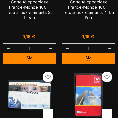
Carte téléphonique
Carte téléphonique
France-Monde 100 F
France-Monde 100 F
retour aux éléments 2.
retour aux éléments 4. Le
L'eau
Feu
0,15 €
0,15 €




Ajouter au panier
Ajouter au pa


favorite_border
favorite_border

