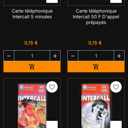
Carte téléphonique
Carte téléphonique
Intercall 5 minutes
Intercall 50 F D'appel
prépayés
0,15 €
0,15 €




Ajouter au panier
Ajouter au pa


favorite_border
favorite_border

