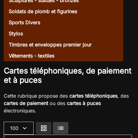
Sculptures - statues - bronzes
Soldats de plomb et figurines
Sports Divers
Stylos
Timbres et enveloppes premier jour
Vêtements - textiles
Cartes téléphoniques, de paiement
et à puces
Cette rubrique propose des
cartes téléphoniques
, des
cartes de paiement
ou des
cartes à puces
électroniques.
expand_more
grid_view
lists
100