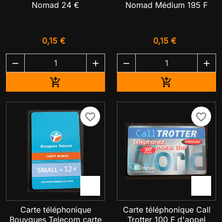
Nomad 24 €
Nomad Médium 195 F
0,15 €
0,15 €




Ajouter au panier
Ajouter au pa


favorite_border
favorite_border


Carte téléphonique
Carte téléphonique Call
Bouygues Telecom carte
Trotter 100 F d'appel