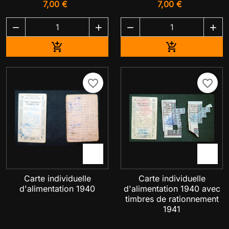
7,00 €
7,00 €




Ajouter au panier
Ajouter au pa


favorite_border
favorite_border


Carte individuelle
Carte individuelle
d'alimentation 1940
d'alimentation 1940 avec
timbres de rationnement
1941