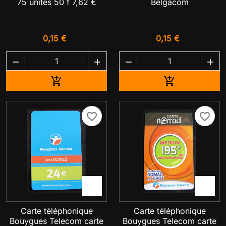
75 unités 50 f 7,62 €
Belgacom
0,15 €
0,15 €




Ajouter au panier
Ajouter au pa


favorite_border
favorite_border


Carte téléphonique
Carte téléphonique
Bouygues Telecom carte
Bouygues Telecom carte