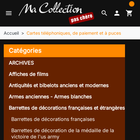
0
menu
search

shopping_cart
Accueil
Cartes téléphoniques, de paiement et à puces
Catégories
ARCHIVES
Affiches de films
Antiquités et bibelots anciens et modernes
Armes anciennes - Armes blanches
Barrettes de décorations françaises et étrangères
Barrettes de décorations françaises
Barrettes de décoration de la médaille de la
victoire de l'us army