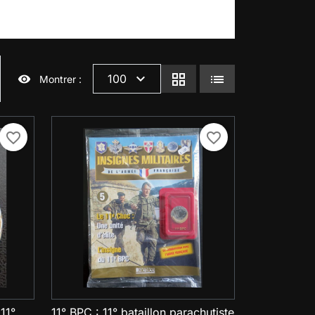
expand_more
grid_view
lists
100
visibility
Montrer :
favorite_border
favorite_border
11°
11° BPC : 11° bataillon parachutiste