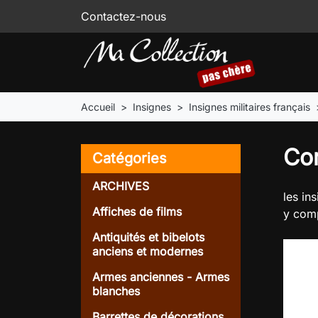
Contactez-nous
Accueil
Insignes
Insignes militaires français
Co
Catégories
ARCHIVES
les in
Affiches de films
y comp
Antiquités et bibelots
anciens et modernes
Armes anciennes - Armes
blanches
Barrettes de décorations