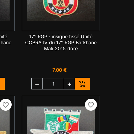
nité
17° RGP : insigne tissé Unité

Aperçu rapide
khane
COBRA IV du 17° RGP Barkhane
Mali 2015 doré
7,00 €




jouter au panier
Ajouter au panier
favorite_border
favorite_border