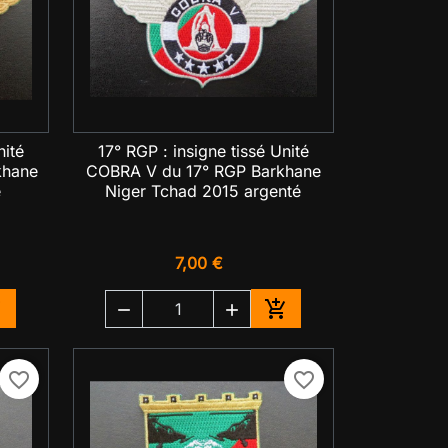
nité
17° RGP : insigne tissé Unité

Aperçu rapide
khane
COBRA V du 17° RGP Barkhane
é
Niger Tchad 2015 argenté
7,00 €




jouter au panier
Ajouter au panier
favorite_border
favorite_border