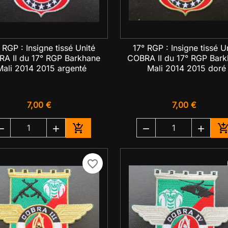
 RGP : Insigne tissé Unité
17° RGP : Insigne tissé U

Aperçu rapide

Aperçu rapide
A II du 17° RGP Barkhane
COBRA II du 17° RGP Bar
Mali 2014 2015 argenté
Mali 2014 2015 doré
7,00 €
7,00 €





Ajouter au panier
A
favorite_border