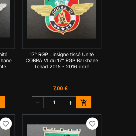
nité
17° RGP : insigne tissé Unité

Aperçu rapide
khane
COBRA VI du 17° RGP Barkhane
nté
Tchad 2015 - 2016 doré
7,00 €




jouter au panier
Ajouter au panier
favorite_border
favorite_border