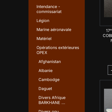
Intendance -
commissariat
Légion
Marine aéronavale
17°
COBR
Matériel
Opérations extérieures
OPEX
Afghanistan
Albanie
Cambodge
Daguet
Divers Afrique
BARKHANE ...
Divers onu