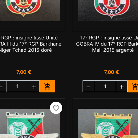
 RGP : insigne tissé Unité
17° RGP : insigne tissé U

Aperçu rapide

Aperçu rapide
A III du 17° RGP Barkhane
COBRA IV du 17° RGP Bar
Niger Tchad 2015 doré
Mali 2015 argenté
7,00 €
7,00 €





Ajouter au panier
A
favorite_border