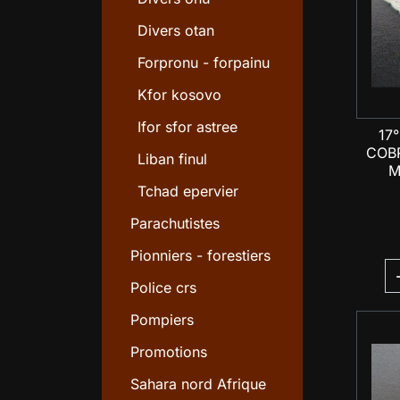
Divers otan
Forpronu - forpainu
Kfor kosovo
Ifor sfor astree
17°
COBR
Liban finul
M
Tchad epervier
Parachutistes
Pionniers - forestiers
Police crs
Pompiers
Promotions
Sahara nord Afrique