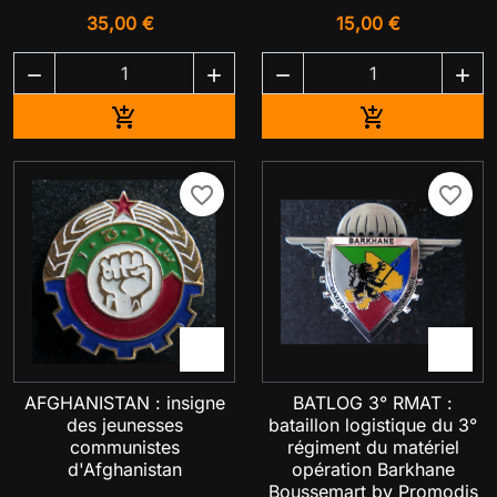
35,00 €
15,00 €




Ajouter au panier
Ajouter au pa


favorite_border
favorite_border


AFGHANISTAN : insigne
BATLOG 3° RMAT :
des jeunesses
bataillon logistique du 3°
communistes
régiment du matériel
d'Afghanistan
opération Barkhane
Boussemart by Promodis