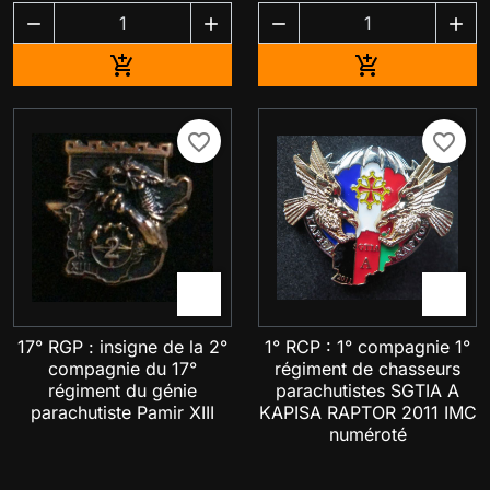




Ajouter au panier
Ajouter au pa


favorite_border
favorite_border


17° RGP : insigne de la 2°
1° RCP : 1° compagnie 1°
compagnie du 17°
régiment de chasseurs
régiment du génie
parachutistes SGTIA A
parachutiste Pamir XIII
KAPISA RAPTOR 2011 IMC
numéroté