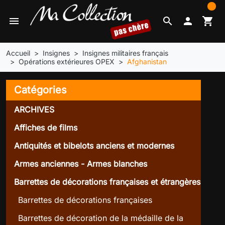
0
menu
search

shopping_cart
Accueil
Insignes
Insignes militaires français
Opérations extérieures OPEX
Afghanistan
Catégories
ARCHIVES
Affiches de films
Antiquités et bibelots anciens et modernes
Armes anciennes - Armes blanches
Barrettes de décorations françaises et étrangères
Barrettes de décorations françaises
Barrettes de décoration de la médaille de la