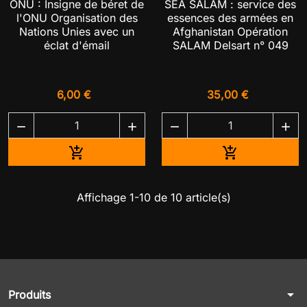
ONU : Insigne de béret de
SEA SALAM : service des
l'ONU Organisation des
essences des armées en
Nations Unies avec un
Afghanistan Opération
éclat d'émail
SALAM Delsart n° 049
6,00 €
35,00 €




Ajouter au panier
Ajouter au pa


Affichage 1-10 de 10 article(s)
arrow_drop_down
Produits