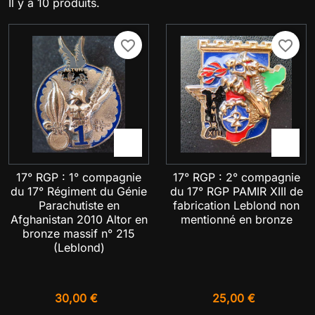
Il y a 10 produits.
favorite_border
favorite_border


17° RGP : 1° compagnie
17° RGP : 2° compagnie
du 17° Régiment du Génie
du 17° RGP PAMIR XIII de
Parachutiste en
fabrication Leblond non
Afghanistan 2010 Altor en
mentionné en bronze
bronze massif n° 215
(Leblond)
30,00 €
25,00 €