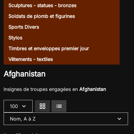
Sculptures - statues - bronzes
Soldats de plomb et figurines
Sports Divers
Stylos
Timbres et enveloppes premier jour
Vêtements - textiles
Afghanistan
Insignes de troupes engagées en
Afghanistan
expand_more
grid_view
lists
100
expand_more
Nom, A à Z