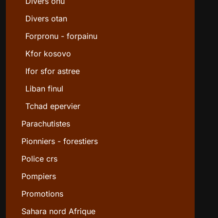
Divers onu
Divers otan
Forpronu - forpainu
Kfor kosovo
Ifor sfor astree
Liban finul
Tchad epervier
Parachutistes
Pionniers - forestiers
Police crs
Pompiers
Promotions
Sahara nord Afrique