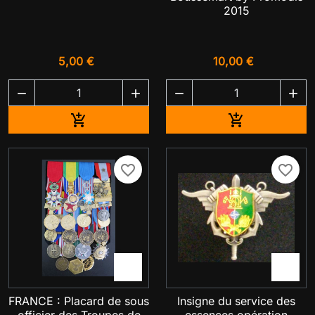
2015
5,00 €
10,00 €




Ajouter au panier
Ajouter au pa


favorite_border
favorite_border


FRANCE : Placard de sous
Insigne du service des