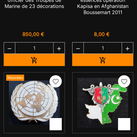
officier des Troupes de
essences opération
Marine de 23 décorations
Kapisa en Afghanistan
Boussemart 2011
850,00 €
8,00 €




Ajouter au panier
Ajouter au pa


Nouveau
favorite_border
favorite_border

