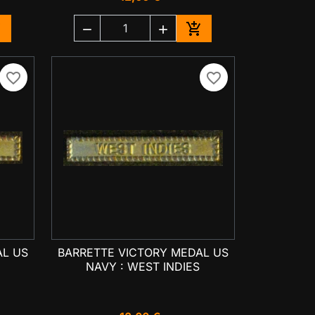




jouter au panier
Ajouter au panier
favorite_border
favorite_border
AL US
BARRETTE VICTORY MEDAL US

Aperçu rapide
NAVY : WEST INDIES