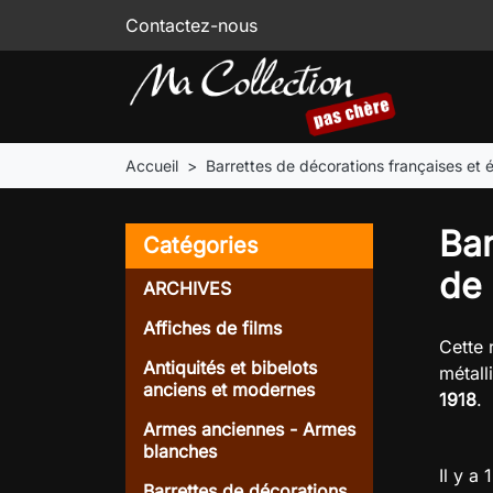
Contactez-nous
Accueil
Barrettes de décorations françaises et 
Bar
Catégories
de
ARCHIVES
Affiches de films
Cette
Antiquités et bibelots
métall
anciens et modernes
1918
.
Armes anciennes - Armes
blanches
Il y a 
Barrettes de décorations