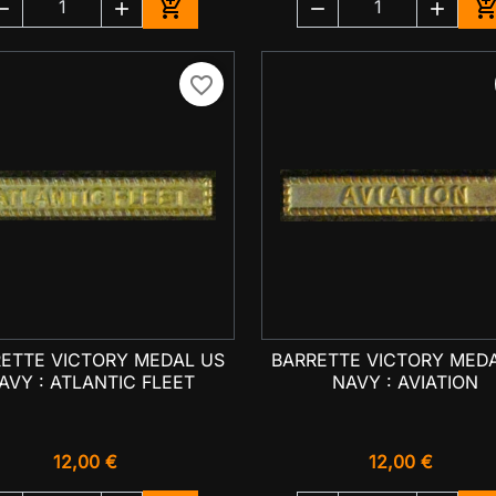





Ajouter au panier
A
favorite_border
ETTE VICTORY MEDAL US
BARRETTE VICTORY MED

Aperçu rapide

Aperçu rapide
AVY : ATLANTIC FLEET
NAVY : AVIATION
12,00 €
12,00 €