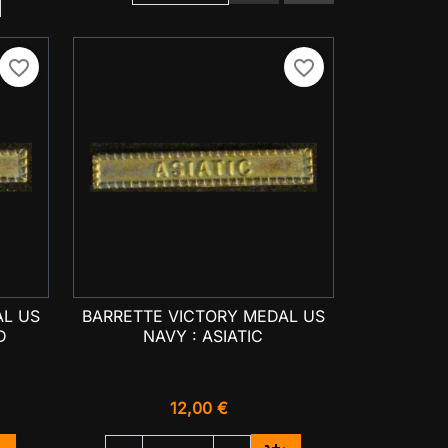
favorite_border
favorite_border
AL US
BARRETTE VICTORY MEDAL US

Aperçu rapide
D
NAVY : ASIATIC
12,00 €