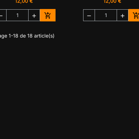
12,00 €
12,00 €





Ajouter au panier
A
age 1-18 de 18 article(s)