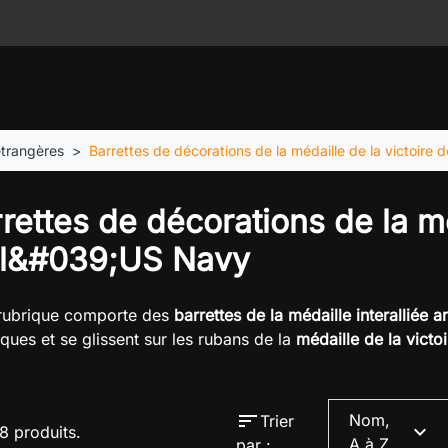
étrangères
Barrettes de décorations de la médaille de la victoire 
rettes de décorations de la mé
 l&#039;US Navy
 rubrique comporte des
barrettes de la médaille interalliée
iques et se glissent sur les rubans de la
médaille de la victoi
sort
Nom,
Trier
expand_more
18 produits.
A à Z
par :