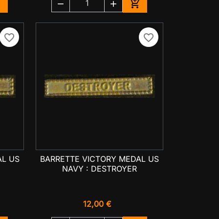




jouter au panier
Ajouter au panier
favorite_border
favorite_border
AL US
BARRETTE VICTORY MEDAL US

Aperçu rapide
NAVY : DESTROYER
12,00 €