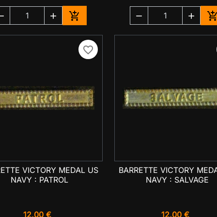





Ajouter au panier
A
favorite_border
ETTE VICTORY MEDAL US
BARRETTE VICTORY MED

Aperçu rapide

Aperçu rapide
NAVY : PATROL
NAVY : SALVAGE
12,00 €
12,00 €