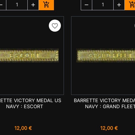





Ajouter au panier
A
favorite_border
ETTE VICTORY MEDAL US
BARRETTE VICTORY MED

Aperçu rapide

Aperçu rapide
NAVY : ESCORT
NAVY : GRAND FLEE
12,00 €
12,00 €