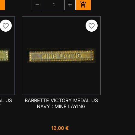




jouter au panier
Ajouter au panier
favorite_border
favorite_border
AL US
BARRETTE VICTORY MEDAL US

Aperçu rapide
T
NAVY : MINE LAYING
12,00 €