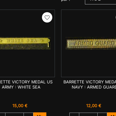
favorite_border
ETTE VICTORY MEDAL US
BARRETTE VICTORY MED

Aperçu rapide

Aperçu rapide
ARMY : WHITE SEA
NAVY : ARMED GUAR
15,00 €
12,00 €