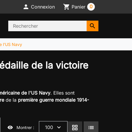

shopping_cart
0
Connexion
Panier
search
de l'US Navy
daille de la victoire
 américaine de l'US Navy
. Elles sont
re
de la
première guerre mondiale 1914-
expand_more
grid_view
lists
100
visibility
Montrer :