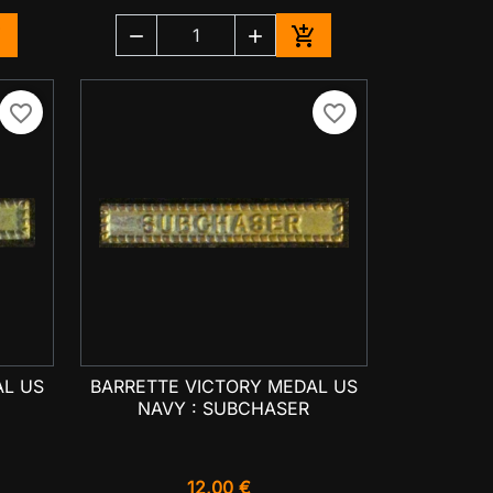




jouter au panier
Ajouter au panier
favorite_border
favorite_border
AL US
BARRETTE VICTORY MEDAL US

Aperçu rapide
NAVY : SUBCHASER
12,00 €