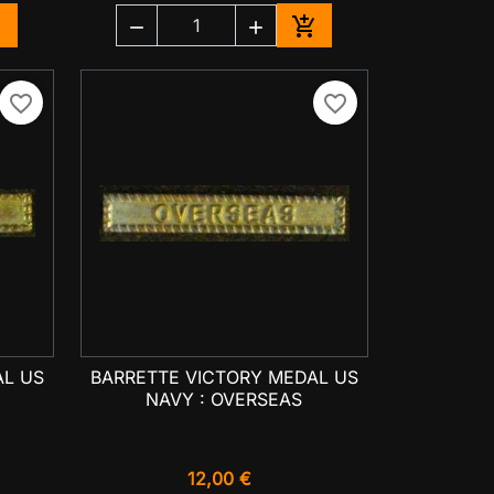




jouter au panier
Ajouter au panier
favorite_border
favorite_border
AL US
BARRETTE VICTORY MEDAL US

Aperçu rapide
E
NAVY : OVERSEAS
12,00 €