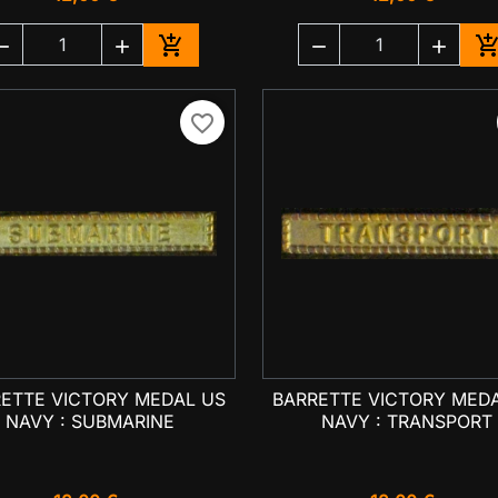





Ajouter au panier
A
favorite_border
ETTE VICTORY MEDAL US
BARRETTE VICTORY MED

Aperçu rapide

Aperçu rapide
NAVY : SUBMARINE
NAVY : TRANSPORT