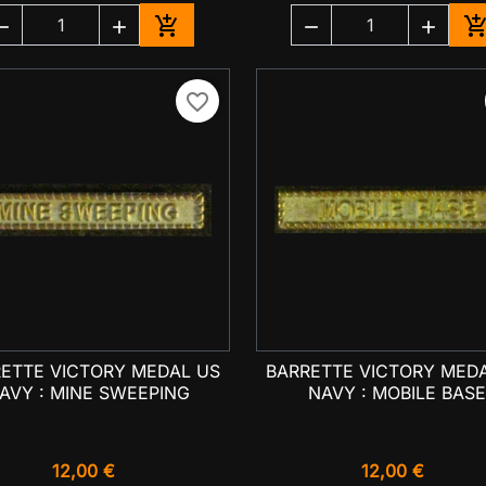





Ajouter au panier
A
favorite_border
ETTE VICTORY MEDAL US
BARRETTE VICTORY MED

Aperçu rapide

Aperçu rapide
AVY : MINE SWEEPING
NAVY : MOBILE BAS
12,00 €
12,00 €