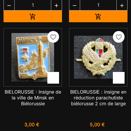




Ajouter au panier
Ajouter au pa


favorite_border
favorite_border


BIELORUSSIE : Insigne de
BIELORUSSIE : insigne en
la ville de Minsk en
réduction parachutiste
Biélorussie
biélorusse 2 cm de large
3,00 €
5,00 €