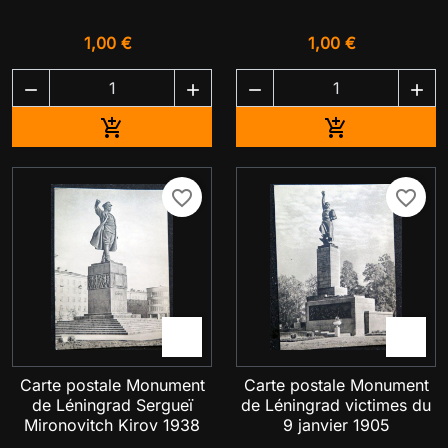
1,00 €
1,00 €




Ajouter au panier
Ajouter au pa


favorite_border
favorite_border


Carte postale Monument
Carte postale Monument
de Léningrad Sergueï
de Léningrad victimes du
Mironovitch Kirov 1938
9 janvier 1905