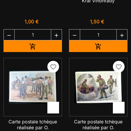
Král Vinohrady
1,00 €
1,50 €




Ajouter au panier
Ajouter au pa


favorite_border
favorite_border


Carte postale tchèque
Carte postale tchèque
réalisée par O.
réalisée par O.