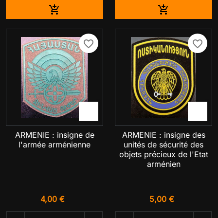
Ajouter au panier
Ajouter au pa


favorite_border
favorite_border


ARMENIE : insigne de
ARMENIE : insigne des
l'armée arménienne
unités de sécurité des
objets précieux de l'Etat
arménien
4,00 €
5,00 €