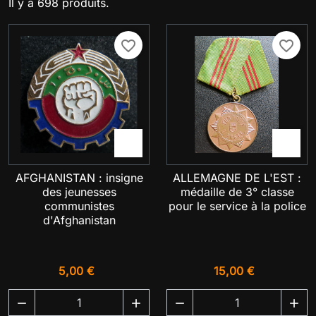
Il y a 698 produits.
favorite_border
favorite_border


AFGHANISTAN : insigne
ALLEMAGNE DE L'EST :
des jeunesses
médaille de 3° classe
communistes
pour le service à la police
d'Afghanistan
5,00 €
15,00 €



