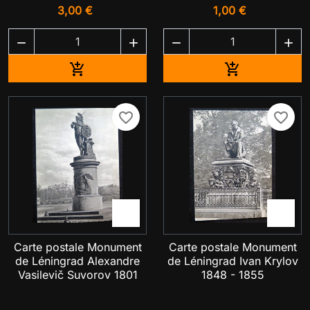
3,00 €
1,00 €




Ajouter au panier
Ajouter au pa


favorite_border
favorite_border


Carte postale Monument
Carte postale Monument
de Léningrad Alexandre
de Léningrad Ivan Krylov
Vasilevič Suvorov 1801
1848 - 1855