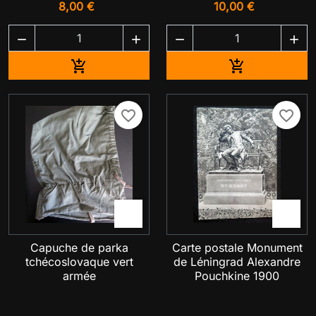
8,00 €
10,00 €




Ajouter au panier
Ajouter au pa


favorite_border
favorite_border


Capuche de parka
Carte postale Monument
tchécoslovaque vert
de Léningrad Alexandre
armée
Pouchkine 1900