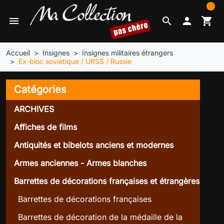
0
menu
search

shopping_cart
Accueil
Insignes
Insignes militaires étrangers
Ex-bloc soviétique / URSS / Russie
Catégories
ARCHIVES
Affiches de films
Antiquités et bibelots anciens et modernes
Armes anciennes - Armes blanches
Barrettes de décorations françaises et étrangères
Barrettes de décorations françaises
Barrettes de décoration de la médaille de la