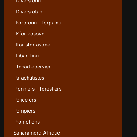
Divers onu
Divers otan
Forpronu - forpainu
Kfor kosovo
Ifor sfor astree
Liban finul
Tchad epervier
Parachutistes
Pionniers - forestiers
Police crs
Pompiers
Promotions
Sahara nord Afrique