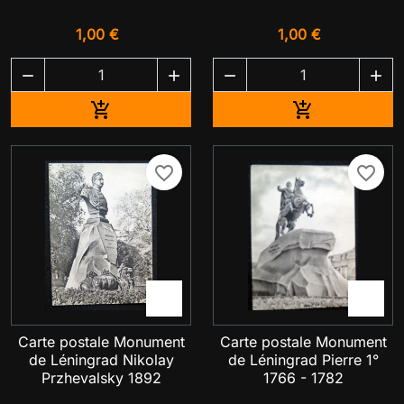
1,00 €
1,00 €




Ajouter au panier
Ajouter au pa


favorite_border
favorite_border


Carte postale Monument
Carte postale Monument
de Léningrad Nikolay
de Léningrad Pierre 1°
Przhevalsky 1892
1766 - 1782