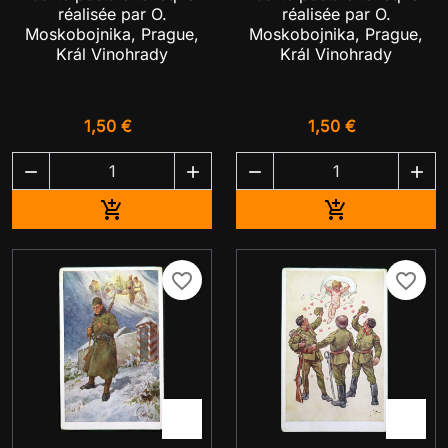
réalisée par O.
réalisée par O.
Moskobojnika, Prague,
Moskobojnika, Prague,
Král Vinohrady
Král Vinohrady
1,50 €
1,50 €




Ajouter au panier
Ajouter au pa


favorite_border
favorite_border

