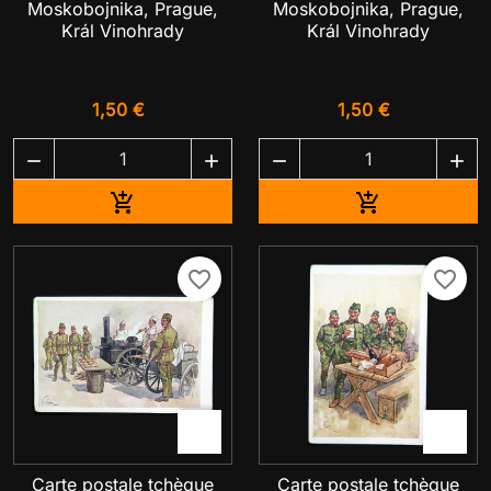
Moskobojnika, Prague,
Moskobojnika, Prague,
Král Vinohrady
Král Vinohrady
1,50 €
1,50 €




Ajouter au panier
Ajouter au pa


favorite_border
favorite_border


Carte postale tchèque
Carte postale tchèque