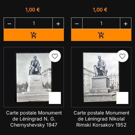
1,00 €
1,00 €




Ajouter au panier
Ajouter au pa


favorite_border
favorite_border


Carte postale Monument
Carte postale Monument
de Léningrad N. G.
de Léningrad Nikolaï
Chernyshevsky 1947
Rimski Korsakov 1952