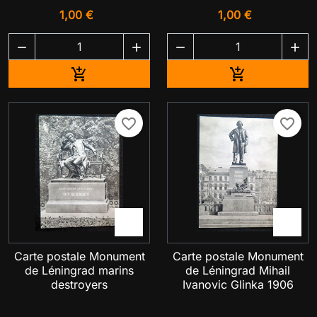
1,00 €
1,00 €




Ajouter au panier
Ajouter au pa


favorite_border
favorite_border


Carte postale Monument
Carte postale Monument
de Léningrad marins
de Léningrad Mihail
destroyers
Ivanovic Glinka 1906