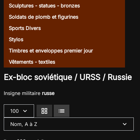
Sculptures - statues - bronzes
Soldats de plomb et figurines
Sports Divers
Stylos
Timbres et enveloppes premier jour
Vêtements - textiles
Ex-bloc soviétique / URSS / Russie
Insigne militaire
russe
expand_more
grid_view
lists
100
expand_more
Nom, A à Z