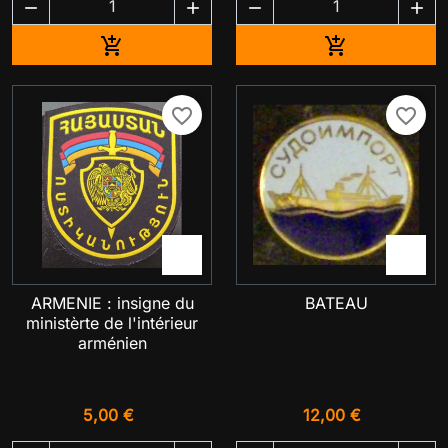




Ajouter au panier
Ajouter au pa


favorite_border
favorite_border


ARMENIE : insigne du
BATEAU
ministèrte de l'intérieur
arménien
5,00 €
12,00 €