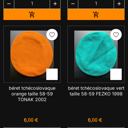




Ajouter au panier
Ajouter au pa


favorite_border
favorite_border


béret tchécoslovaque
béret tchécoslovaque vert
orange taille 58-59
taille 58-59 FEZKO 1998
TONAK 2002
6,00 €
6,00 €