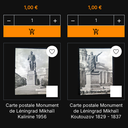
1,00 €
1,00 €




Ajouter au panier
Ajouter au pa


favorite_border
favorite_border


Carte postale Monument
Carte postale Monument
de Léningrad Mikhaïl
de Léningrad Mikhaïl
Kalinine 1956
Koutouzov 1829 - 1837