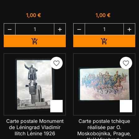
1,00 €
1,00 €




Ajouter au panier
Ajouter au pa


favorite_border
favorite_border


Carte postale Monument
Carte postale tchèque
de Léningrad Vladimir
réalisée par O.
Ilitch Lénine 1926
Moskobojnika, Prague,