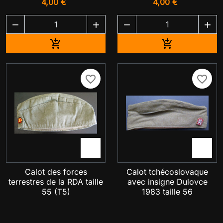
4,00 €
4,00 €




Ajouter au panier
Ajouter au pa


favorite_border
favorite_border


Calot des forces
Calot tchécoslovaque
terrestres de la RDA taille
avec insigne Dulovce
55 (T5)
1983 taille 56