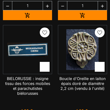




Ajouter au panier
Ajouter au pa


favorite_border
favorite_border


BIELORUSSIE : insigne
Boucle d'Oreille en laiton
tissu des forces mobiles
épais doré de diamètre
et parachutistes
2,2 cm (vendu à l'unité)
biélorusses