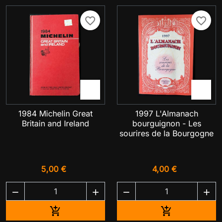
favorite_border
favorite_border


1984 Michelin Great
1997 L'Almanach
Britain and Ireland
bourguignon - Les
sourires de la Bourgogne
5,00 €
4,00 €




Ajouter au panier
Ajouter au pa

