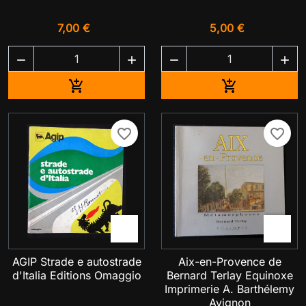
7,00 €
5,00 €




Ajouter au panier
Ajouter au pa


favorite_border
favorite_border


AGIP Strade e autostrade
Aix-en-Provence de
d'Italia Editions Omaggio
Bernard Terlay Equinoxe
Imprimerie A. Barthélemy
Avignon