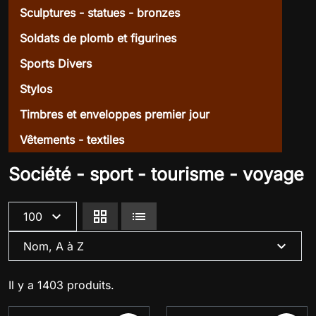
Sculptures - statues - bronzes
Soldats de plomb et figurines
Sports Divers
Stylos
Timbres et enveloppes premier jour
Vêtements - textiles
Société - sport - tourisme - voyage
expand_more
grid_view
lists
100
expand_more
Nom, A à Z
Il y a 1403 produits.