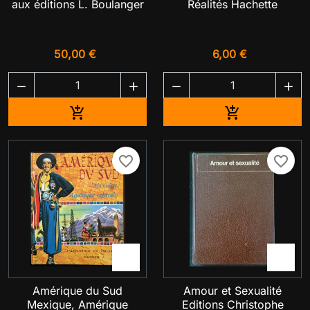
aux éditions L. Boulanger
Réalités Hachette
50,00 €
6,00 €




Ajouter au panier
Ajouter au pa


favorite_border
favorite_border


Amérique du Sud
Amour et Sexualité
Mexique, Amérique
Editions Christophe