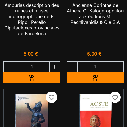
Ampurias description des
Ancienne Corinthe de
ruines et musée
Athena G. Kalogeropoulou
monographique de E.
aux éditions M.
Ripoll Perello
Pechlivanidis & Cie S.A
Diputaciones provinciales
de Barcelona
5,00 €
5,00 €




Ajouter au panier
Ajouter au pa


favorite_border
favorite_border