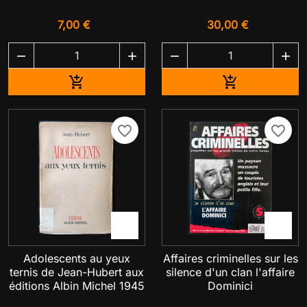
7,00 €
30,00 €




Ajouter au panier
Ajouter au pa


favorite_border
favorite_border


Adolescents au yeux
Affaires criminelles sur les
ternis de Jean-Hubert aux
silence d'un clan l'affaire
éditions Albin Michel 1945
Dominici