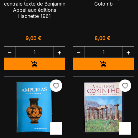
centrale texte de Benjamin
Colomb
Appel aux éditions
Hachette 1961
9,00 €
8,00 €




Ajouter au panier
Ajouter au pa


favorite_border
favorite_border

