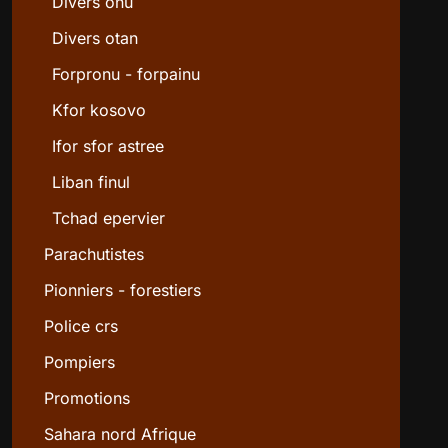
Divers onu
Divers otan
Forpronu - forpainu
Kfor kosovo
Ifor sfor astree
Liban finul
Tchad epervier
Parachutistes
Pionniers - forestiers
Police crs
Pompiers
Promotions
Sahara nord Afrique