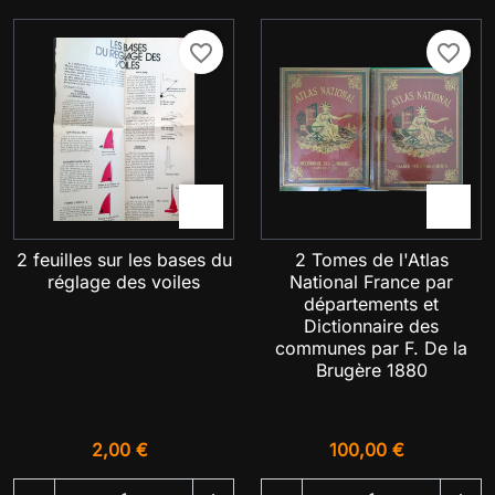
favorite_border
favorite_border


2 feuilles sur les bases du
2 Tomes de l'Atlas
réglage des voiles
National France par
départements et
Dictionnaire des
communes par F. De la
Brugère 1880
2,00 €
100,00 €