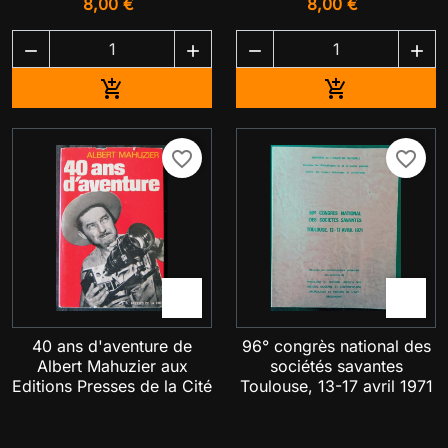
8,00 €
8,00 €




Ajouter au panier
Ajouter au pa


favorite_border
favorite_border


40 ans d'aventure de
96° congrès national des
Albert Mahuzier aux
sociétés savantes
Editions Presses de la Cité
Toulouse, 13-17 avril 1971