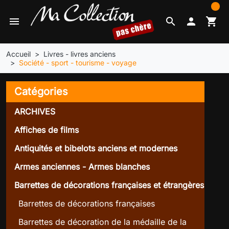
0
menu
search

shopping_cart
Accueil
Livres - livres anciens
Société - sport - tourisme - voyage
Catégories
ARCHIVES
Affiches de films
Antiquités et bibelots anciens et modernes
Armes anciennes - Armes blanches
Barrettes de décorations françaises et étrangères
Barrettes de décorations françaises
Barrettes de décoration de la médaille de la