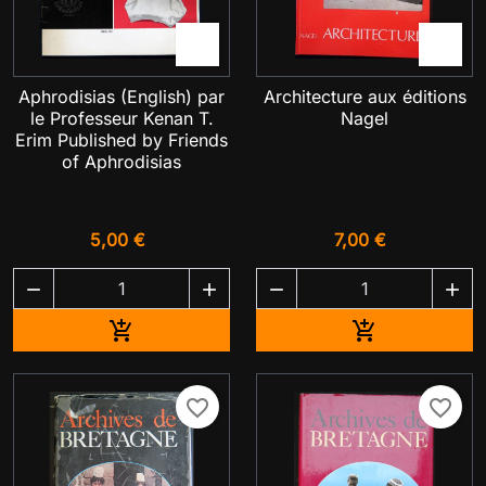


Aphrodisias (English) par
Architecture aux éditions
le Professeur Kenan T.
Nagel
Erim Published by Friends
of Aphrodisias
5,00 €
7,00 €




Ajouter au panier
Ajouter au pa


favorite_border
favorite_border