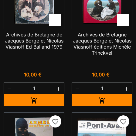


Archives de Bretagne de
Archives de Bretagne
Jacques Borgé et Nicolas
Jacques Borgé et Nicolas
Viasnoff Ed Balland 1979
Viasnoff éditions Michèle
Trinckvel
10,00 €
10,00 €




Ajouter au panier
Ajouter au pa


favorite_border
favorite_border