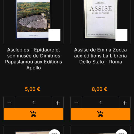


Asclepios - Epidaure et
Assise de Emma Zocca
son musée de Dimitrios
aux éditions La Libreria
Papastamou aux Editions
Dello Stato - Roma
Apollo
5,00 €
8,00 €




Ajouter au panier
Ajouter au pa

