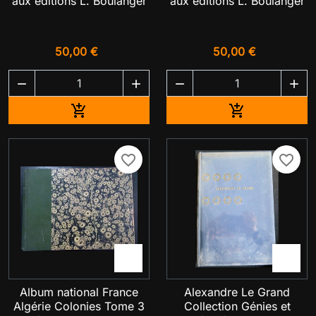
aux éditions L. Boulanger
aux éditions L. Boulanger
50,00 €
50,00 €




Ajouter au panier
Ajouter au pa


favorite_border
favorite_border


Album national France
Alexandre Le Grand
Algérie Colonies Tome 3
Collection Génies et