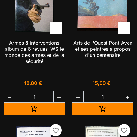


Armes & interventions
Arts de l'Ouest Pont-Aven
album de 6 revues IWS le
et ses peintres à propos
monde des armes et de la
d'un centenaire
sécurité
10,00 €
15,00 €




Ajouter au panier
Ajouter au pa


favorite_border
favorite_border