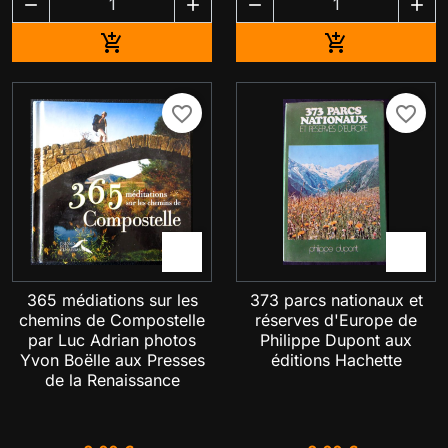




Ajouter au panier
Ajouter au pa


favorite_border
favorite_border


365 médiations sur les
373 parcs nationaux et
chemins de Compostelle
réserves d'Europe de
par Luc Adrian photos
Philippe Dupont aux
Yvon Boëlle aux Presses
éditions Hachette
de la Renaissance