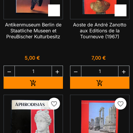


Antikenmuseum Berlin de
Aoste de André Zanotto
Staatliche Museen et
aux Editions de la
PreuBischer Kulturbesitz
Tourneuve (1967)
5,00 €
7,00 €




Ajouter au panier
Ajouter au pa


favorite_border
favorite_border