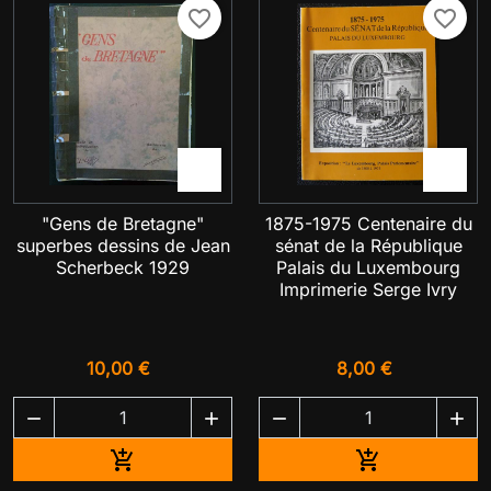
favorite_border
favorite_border


"Gens de Bretagne"
1875-1975 Centenaire du
superbes dessins de Jean
sénat de la République
Scherbeck 1929
Palais du Luxembourg
Imprimerie Serge Ivry
10,00 €
8,00 €




Ajouter au panier
Ajouter au pa

