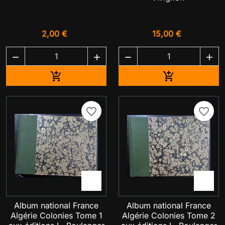
2,00 €
15,00 €




Ajouter au panier
Ajouter au pa


favorite_border
favorite_border


Album national France
Album national France
Algérie Colonies Tome 1
Algérie Colonies Tome 2