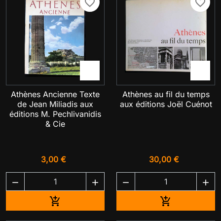
favorite_border
favorite_border


Athènes Ancienne Texte
Athènes au fil du temps
de Jean Miliadis aux
aux éditions Joël Cuénot
éditions M. Pechlivanidis
& Cie
3,00 €
30,00 €




Ajouter au panier
Ajouter au pa

