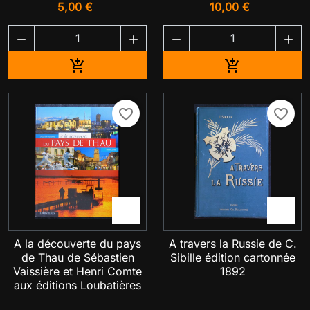
5,00 €
10,00 €




Ajouter au panier
Ajouter au pa


favorite_border
favorite_border


A la découverte du pays
A travers la Russie de C.
de Thau de Sébastien
Sibille édition cartonnée
Vaissière et Henri Comte
1892
aux éditions Loubatières