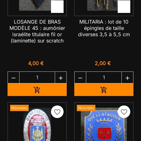


LOSANGE DE BRAS
MILITARIA : lot de 10
MODÈLE 45 : aumônier
épingles de taille
israélite titulaire fil or
diverses 3,5 à 5,5 cm
(laminette) sur scratch
4,00 €
2,00 €




Ajouter au panier
Ajouter au pan


Nouveau
Nouveau
favorite_border
favorite_border