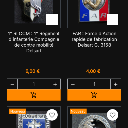


1° RI CCM : 1° Régiment
FAR : Force d'Action
d'infanterie Compagnie
rapide de fabrication
de contre mobilité
Delsart G. 3158
Delsart
6,00 €
4,00 €




Ajouter au panier
Ajouter au pan


Nouveau
Nouveau
favorite_border
favorite_border