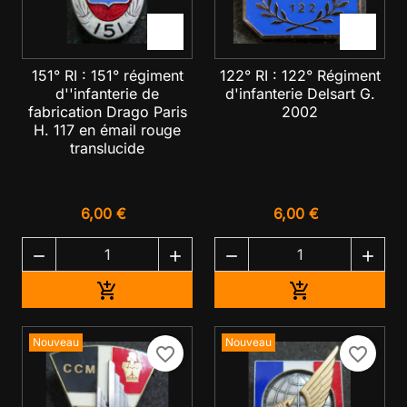


151° RI : 151° régiment
122° RI : 122° Régiment
d''infanterie de
d'infanterie Delsart G.
fabrication Drago Paris
2002
H. 117 en émail rouge
translucide
6,00 €
6,00 €




Ajouter au panier
Ajouter au pan


Nouveau
Nouveau
favorite_border
favorite_border