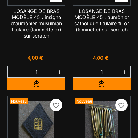
LOSANGE DE BRAS
LOSANGE DE BRAS
MODÈLE 45 : insigne
MODÈLE 45 : aumônier
d'aumônier musulman
catholique titulaire fil or
titulaire (laminette or)
(laminette) sur scratch
sur scratch
4,00 €
4,00 €




Ajouter au panier
Ajouter au pan


Nouveau
Nouveau
favorite_border
favorite_border