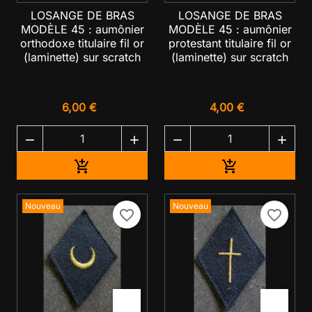
LOSANGE DE BRAS
LOSANGE DE BRAS
MODÈLE 45 : aumônier
MODÈLE 45 : aumônier
orthodoxe titulaire fil or
protestant titulaire fil or
(laminette) sur scratch
(laminette) sur scratch
6,00 €
4,00 €




Ajouter au panier
Ajouter au pan


Nouveau
Nouveau
favorite_border
favorite_border

