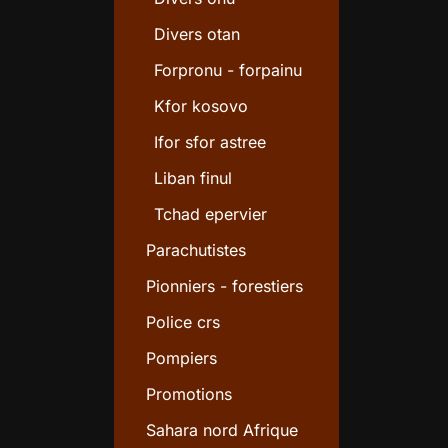
Divers otan
Forpronu - forpainu
Kfor kosovo
Ifor sfor astree
Liban finul
Tchad epervier
Parachutistes
Pionniers - forestiers
Police crs
Pompiers
Promotions
Sahara nord Afrique