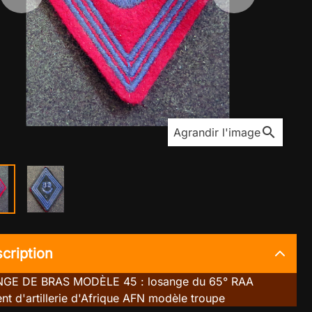
search
Agrandir l'image
cription
GE DE BRAS MODÈLE 45 : losange du 65° RAA
nt d'artillerie d'Afrique AFN modèle troupe