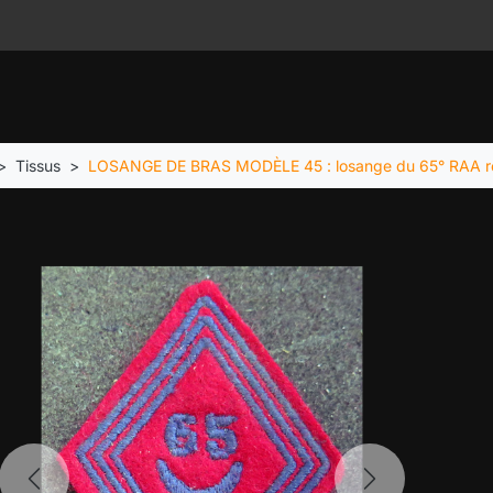
Tissus
LOSANGE DE BRAS MODÈLE 45 : losange du 65° RAA régi
Previous
Next