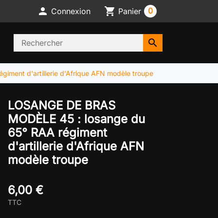

shopping_cart
0
Connexion
Panier
search
ment d'artillerie d'Afrique AFN modèle troupe
LOSANGE DE BRAS
MODÈLE 45 : losange du
65° RAA régiment
d'artillerie d'Afrique AFN
modèle troupe
6,00 €
TTC