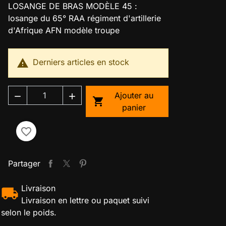
LOSANGE DE BRAS MODÈLE 45 :
losange du 65° RAA régiment d'artillerie
d'Afrique AFN modèle troupe

Derniers articles en stock
Ajouter au



panier
favorite_border
Partager
Livraison
Livraison en lettre ou paquet suivi
selon le poids.