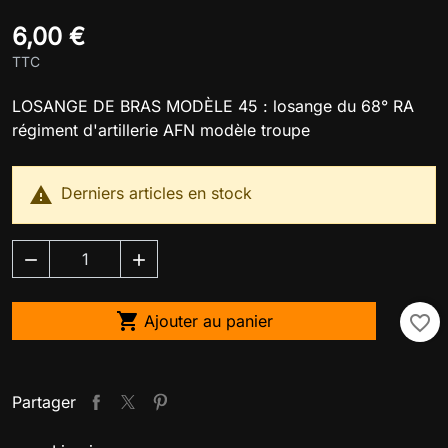
6,00 €
TTC
LOSANGE DE BRAS MODÈLE 45 : losange du 68° RA
régiment d'artillerie AFN modèle troupe

Derniers articles en stock



Ajouter au panier
favorite_border
Partager