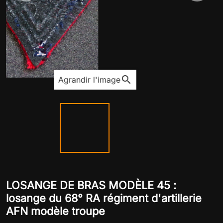
search
Agrandir l'image
LOSANGE DE BRAS MODÈLE 45 :
losange du 68° RA régiment d'artillerie
AFN modèle troupe