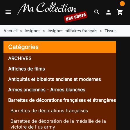
0
menu
search

shopping_cart
Accueil
Insignes
Insignes militaires français
Tissus
Catégories
ARCHIVES
Affiches de films
Antiquités et bibelots anciens et modernes
Armes anciennes - Armes blanches
Barrettes de décorations françaises et étrangères
Barrettes de décorations françaises
Barrettes de décoration de la médaille de la
victoire de l'us army