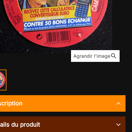
search
Agrandir l'image
cription
ails du produit