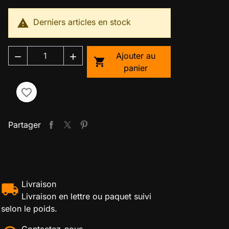

Derniers articles en stock
Ajouter au



panier
favorite_border
Partager
Livraison
Livraison en lettre ou paquet suivi
selon le poids.
Contactez-nous