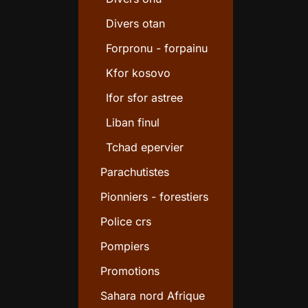
Divers otan
Forpronu - forpainu
Kfor kosovo
Ifor sfor astree
Liban finul
Tchad epervier
Parachutistes
Pionniers - forestiers
Police crs
Pompiers
Promotions
Sahara nord Afrique