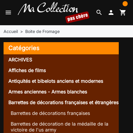
0
menu
search

shopping_cart
Accueil
Boite de Fromage
Catégories
ARCHIVES
Affiches de films
Antiquités et bibelots anciens et modernes
Armes anciennes - Armes blanches
Barrettes de décorations françaises et étrangères
Barrettes de décorations françaises
Barrettes de décoration de la médaille de la
victoire de l'us army