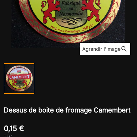
search
Agrandir l'image
Dessus de boite de fromage Camembert
0,15 €
TTC