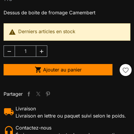
Dessus de boite de fromage Camembert

Derniers articles en stock



Ajouter au panier
favorite_border
Partager
Livraison
Livraison en lettre ou paquet suivi selon le poids.
Contactez-nous