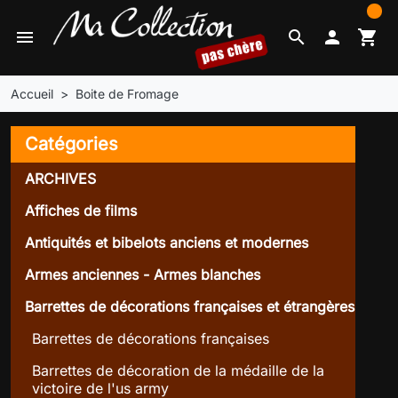
0
menu
search

shopping_cart
Accueil
Boite de Fromage
Catégories
ARCHIVES
Affiches de films
Antiquités et bibelots anciens et modernes
Armes anciennes - Armes blanches
Barrettes de décorations françaises et étrangères
Barrettes de décorations françaises
Barrettes de décoration de la médaille de la
victoire de l'us army