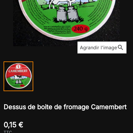
search
Agrandir l'image
Dessus de boite de fromage Camembert
0,15 €
TTC