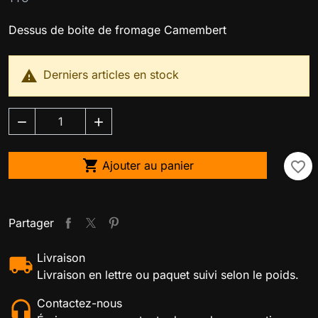
Dessus de boite de fromage Camembert

Derniers articles en stock



Ajouter au panier
favorite_border
Partager
Livraison
Livraison en lettre ou paquet suivi selon le poids.
Contactez-nous