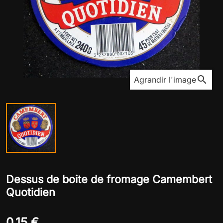
search
Agrandir l'image
Dessus de boite de fromage Camembert
Quotidien
0,15 €