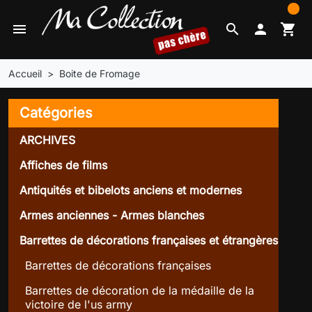
0
menu
search

shopping_cart
Accueil
Boite de Fromage
Catégories
ARCHIVES
Affiches de films
Antiquités et bibelots anciens et modernes
Armes anciennes - Armes blanches
Barrettes de décorations françaises et étrangères
Barrettes de décorations françaises
Barrettes de décoration de la médaille de la
victoire de l'us army