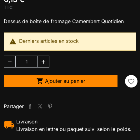
TTC
Dessus de boite de fromage Camembert Quotidien

Derniers articles en stock



Ajouter au panier
favorite_border
Partager
Livraison
Livraison en lettre ou paquet suivi selon le poids.