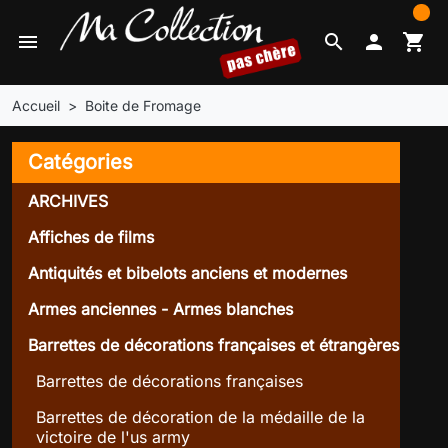
0
menu
search

shopping_cart
Accueil
Boite de Fromage
Catégories
ARCHIVES
Affiches de films
Antiquités et bibelots anciens et modernes
Armes anciennes - Armes blanches
Barrettes de décorations françaises et étrangères
Barrettes de décorations françaises
Barrettes de décoration de la médaille de la
victoire de l'us army