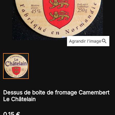
search
Agrandir l'image
Dessus de boite de fromage Camembert
Le Châtelain
0,15 €