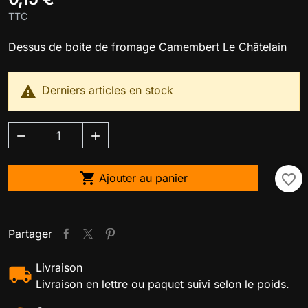
TTC
Dessus de boite de fromage Camembert Le Châtelain

Derniers articles en stock



Ajouter au panier
favorite_border
Partager
Livraison
Livraison en lettre ou paquet suivi selon le poids.