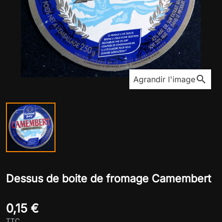
search
Agrandir l'image
Dessus de boite de fromage Camembert
0,15 €
TTC