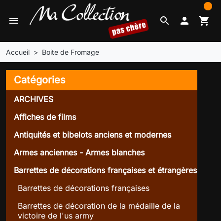
0
menu
search

shopping_cart
Accueil
Boite de Fromage
Catégories
ARCHIVES
Affiches de films
Antiquités et bibelots anciens et modernes
Armes anciennes - Armes blanches
Barrettes de décorations françaises et étrangères
Barrettes de décorations françaises
Barrettes de décoration de la médaille de la
victoire de l'us army