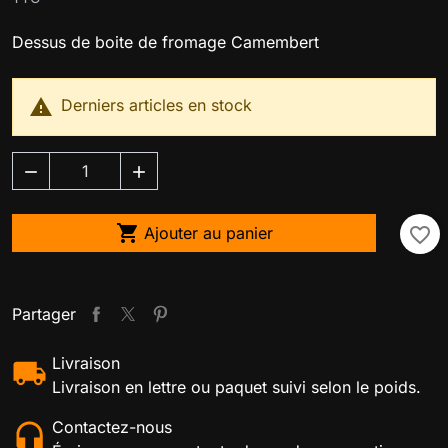
Dessus de boite de fromage Camembert

Derniers articles en stock



Ajouter au panier
favorite_border
Partager
Livraison
Livraison en lettre ou paquet suivi selon le poids.
Contactez-nous