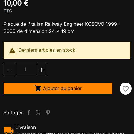
10,00 €
TTC
Plaque de l'Italian Railway Engineer KOSOVO 1999-
2000 de dimension 24 x 19 cm

Derniers articles en stock



Ajouter au panier
favorite_border
Partager
Livraison