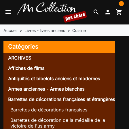
0
menu
search

shopping_cart
Accueil
Livres - livres anciens
Cuisine
Catégories
ARCHIVES
Affiches de films
Antiquités et bibelots anciens et modernes
Armes anciennes - Armes blanches
Barrettes de décorations françaises et étrangères
Barrettes de décorations françaises
Barrettes de décoration de la médaille de la
victoire de l'us army