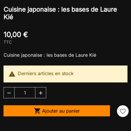
Cuisine japonaise : les bases de Laure
Kié
10,00 €
TTC
Cuisine japonaise : les bases de Laure Kié

Derniers articles en stock



Ajouter au panier
favorite_border