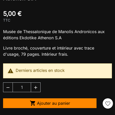
5,00 €
TTC
Musée de Thessalonique de Manolis Andronicos aux
éditions Ekdotike Athenon S.A
Livre broché, couverture et intérieur avec trace
d'usage, 79 pages. Intérieur frais.

Derniers articles en stock



Ajouter au panier
favorite_border