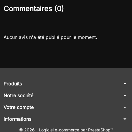
Commentaires (0)
Aucun avis n'a été publié pour le moment.
arrow_drop_down
Produits
arrow_drop_down
Notre société
arrow_drop_down
Votre compte
arrow_drop_down
Informations
© 2026 - Logiciel e-commerce par PrestaShop™