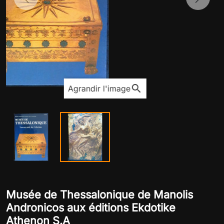
Previous
Next
search
Agrandir l'image
Musée de Thessalonique de Manolis
Andronicos aux éditions Ekdotike
Athenon S.A