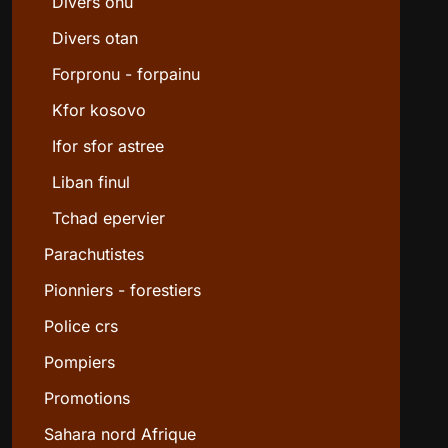
Divers onu
Divers otan
Forpronu - forpainu
Kfor kosovo
Ifor sfor astree
Liban finul
Tchad epervier
Parachutistes
Pionniers - forestiers
Police crs
Pompiers
Promotions
Sahara nord Afrique