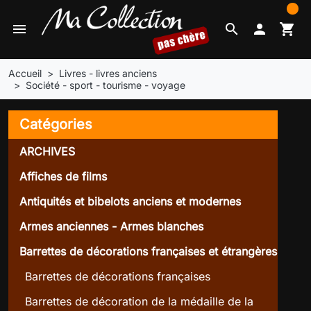
0
menu
search

shopping_cart
Accueil
Livres - livres anciens
Société - sport - tourisme - voyage
Catégories
ARCHIVES
Affiches de films
Antiquités et bibelots anciens et modernes
Armes anciennes - Armes blanches
Barrettes de décorations françaises et étrangères
Barrettes de décorations françaises
Barrettes de décoration de la médaille de la