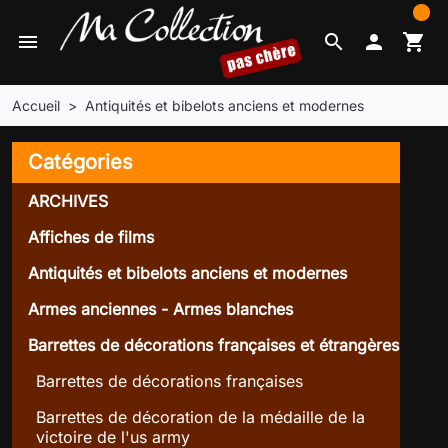
0
menu
search

shopping_cart
Accueil
Antiquités et bibelots anciens et modernes
Catégories
ARCHIVES
Affiches de films
Antiquités et bibelots anciens et modernes
Armes anciennes - Armes blanches
Barrettes de décorations françaises et étrangères
Barrettes de décorations françaises
Barrettes de décoration de la médaille de la
victoire de l'us army