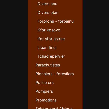
Divers onu
Divers otan
Forpronu - forpainu
Kfor kosovo
Ifor sfor astree
Liban finul
Tchad epervier
Parachutistes
Pionniers - forestiers
Police crs
Pompiers
Promotions
Sahara nord Afrique