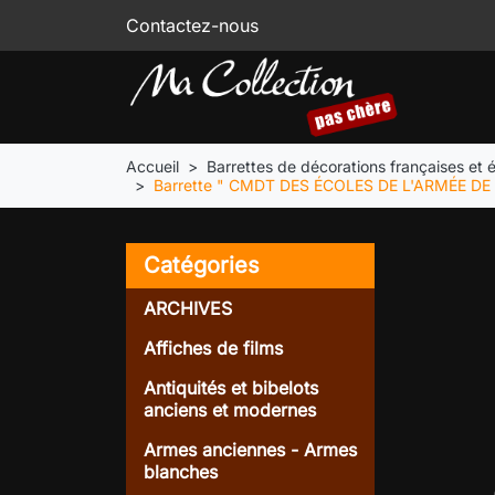
Contactez-nous
Accueil
Barrettes de décorations françaises et 
Barrette " CMDT DES ÉCOLES DE L'ARMÉE DE L
Catégories
ARCHIVES
Affiches de films
Antiquités et bibelots
anciens et modernes
Armes anciennes - Armes
blanches