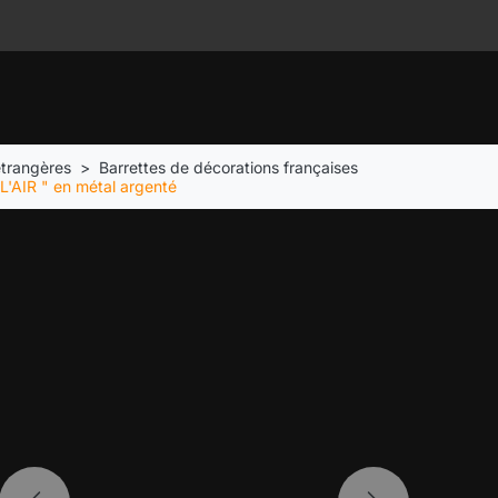
étrangères
Barrettes de décorations françaises
'AIR " en métal argenté