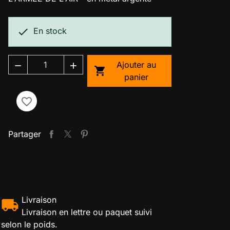

En stock
Ajouter au



panier
favorite_border
Partager
Livraison
Livraison en lettre ou paquet suivi
selon le poids.