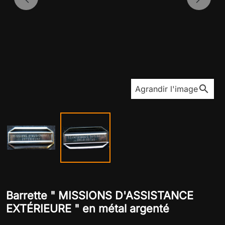
Previous
Next
search
Agrandir l'image
Barrette " MISSIONS D'ASSISTANCE
EXTÉRIEURE " en métal argenté