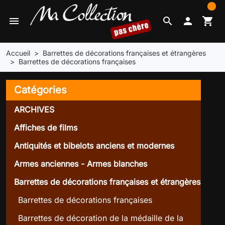
0
menu
search

shopping_cart
Accueil
Barrettes de décorations françaises et étrangères
Barrettes de décorations françaises
Catégories
ARCHIVES
Affiches de films
Antiquités et bibelots anciens et modernes
Armes anciennes - Armes blanches
Barrettes de décorations françaises et étrangères
Barrettes de décorations françaises
Barrettes de décoration de la médaille de la