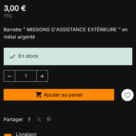
3,00 €
TTC
Barrette " MISSIONS D'ASSISTANCE EXTÉRIEURE " en
métal argenté

En stock



Ajouter au panier
favorite_border
Partager
Livraison