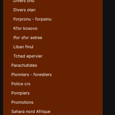
Divers onu
Divers otan
Forpronu - forpainu
Kfor kosovo
Ifor sfor astree
Liban finul
Tchad epervier
Parachutistes
Pionniers - forestiers
Police crs
Pompiers
Promotions
Sahara nord Afrique