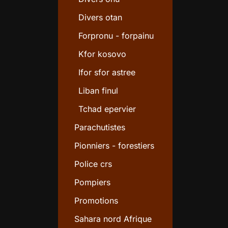
Divers otan
Forpronu - forpainu
Kfor kosovo
Ifor sfor astree
Liban finul
Tchad epervier
Parachutistes
Pionniers - forestiers
Police crs
Pompiers
Promotions
Sahara nord Afrique