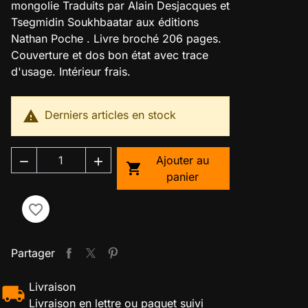
mongolie Traduits par Alain Desjacques et
Tsegmidin Soukhbaatar aux éditions
Nathan Poche . Livre broché 206 pages.
Couverture et dos bon état avec trace
d'usage. Intérieur frais.

Derniers articles en stock
Ajouter au



panier
favorite_border
Partager
Livraison
Livraison en lettre ou paquet suivi