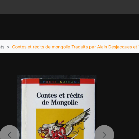
nts
Contes et récits de mongolie Traduits par Alain Desjacques e
Previous
Next