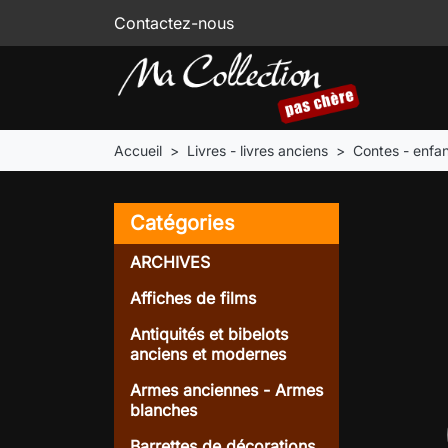
Contactez-nous
Accueil
Livres - livres anciens
Contes - enfa
Catégories
ARCHIVES
Affiches de films
Antiquités et bibelots
anciens et modernes
Armes anciennes - Armes
blanches
Barrettes de décorations