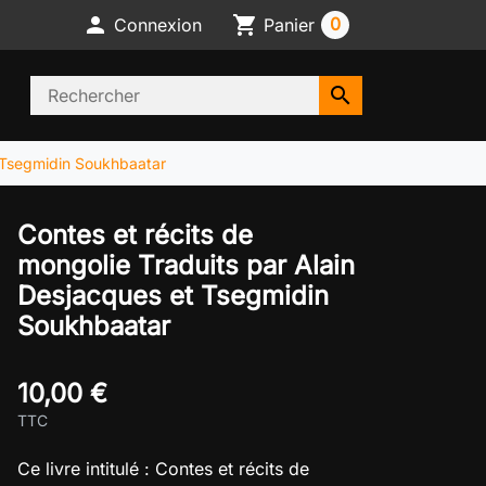

shopping_cart
0
Connexion
Panier
search
t Tsegmidin Soukhbaatar
Contes et récits de
mongolie Traduits par Alain
Desjacques et Tsegmidin
Soukhbaatar
10,00 €
TTC
Ce livre intitulé : Contes et récits de