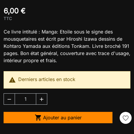
6,00 €
TTC
Ce livre intitulé : Manga: Etoile sous le signe des
mousquetaires est écrit par Hiroshi Izawa dessins de
Kohtaro Yamada aux éditions Tonkam. Livre broché 191
pages. Bon état général, couverture avec trace d'usage,
intérieur propre et frais.

Derniers articles en stock



Ajouter au panier
favorite_border