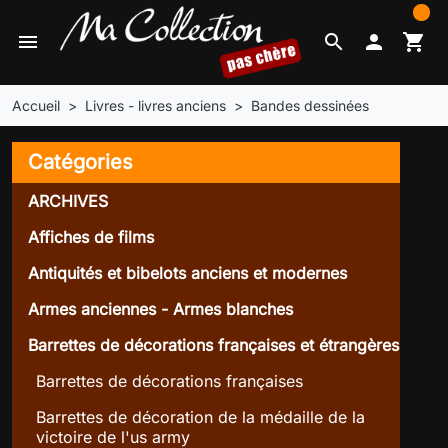
0
menu
search

shopping_cart
Accueil
Livres - livres anciens
Bandes dessinées
Catégories
ARCHIVES
Affiches de films
Antiquités et bibelots anciens et modernes
Armes anciennes - Armes blanches
Barrettes de décorations françaises et étrangères
Barrettes de décorations françaises
Barrettes de décoration de la médaille de la
victoire de l'us army