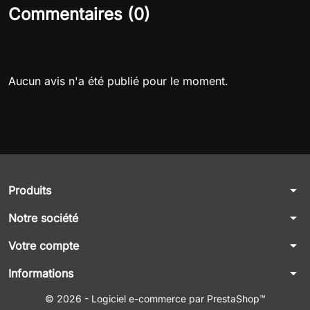
Commentaires (0)
Aucun avis n'a été publié pour le moment.
arrow_drop_down
Produits
arrow_drop_down
Notre société
arrow_drop_down
Votre compte
arrow_drop_down
Informations
© 2026 - Logiciel e-commerce par PrestaShop™