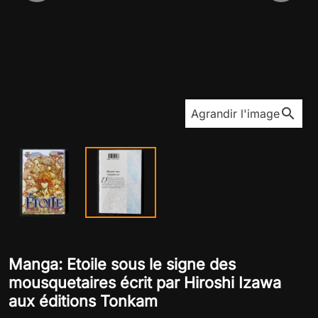
search
Agrandir l'image
Manga: Etoile sous le signe des
mousquetaires écrit par Hiroshi Izawa
aux éditions Tonkam