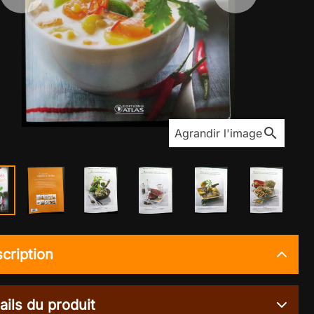
search
Agrandir l'image
cription
ails du produit