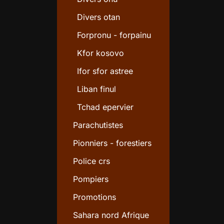
Divers otan
Forpronu - forpainu
Kfor kosovo
Ifor sfor astree
Liban finul
Tchad epervier
Parachutistes
Pionniers - forestiers
Police crs
Pompiers
Promotions
Sahara nord Afrique