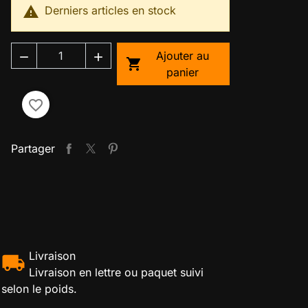

Derniers articles en stock
Ajouter au



panier
favorite_border
Partager
Livraison
Livraison en lettre ou paquet suivi
selon le poids.