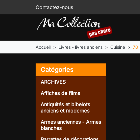
Contactez-nous
Accueil
Livres - livres anciens
Cuisine
70 
Catégories
ARCHIVES
Affiches de films
Antiquités et bibelots
anciens et modernes
Armes anciennes - Armes
blanches
Barrettes de décorations