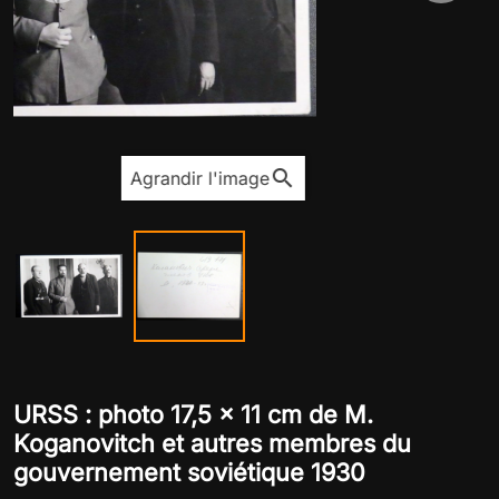
search
Agrandir l'image
URSS : photo 17,5 x 11 cm de M.
Koganovitch et autres membres du
gouvernement soviétique 1930