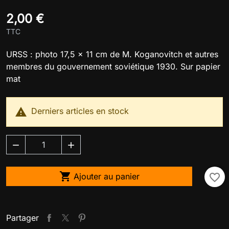
2,00 €
TTC
URSS : photo 17,5 x 11 cm de M. Koganovitch et autres
membres du gouvernement soviétique 1930. Sur papier
mat

Derniers articles en stock



Ajouter au panier
favorite_border
Partager