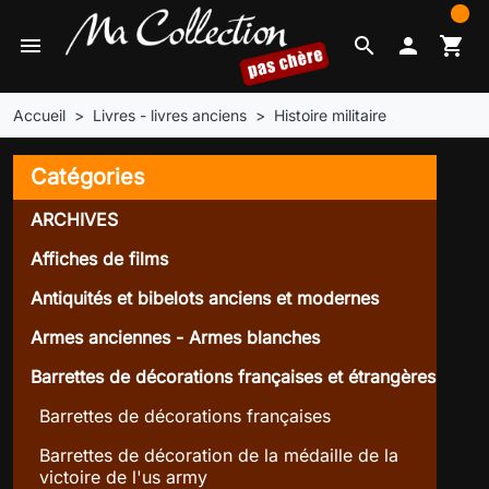
0
menu
search

shopping_cart
Accueil
Livres - livres anciens
Histoire militaire
Catégories
ARCHIVES
Affiches de films
Antiquités et bibelots anciens et modernes
Armes anciennes - Armes blanches
Barrettes de décorations françaises et étrangères
Barrettes de décorations françaises
Barrettes de décoration de la médaille de la
victoire de l'us army