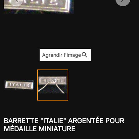
Previous
Next
search
Agrandir l'image
BARRETTE "ITALIE" ARGENTÉE POUR
MÉDAILLE MINIATURE