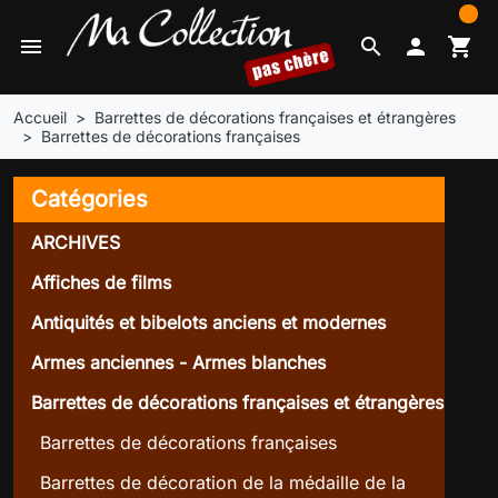
0
menu
search

shopping_cart
Accueil
Barrettes de décorations françaises et étrangères
Barrettes de décorations françaises
Catégories
ARCHIVES
Affiches de films
Antiquités et bibelots anciens et modernes
Armes anciennes - Armes blanches
Barrettes de décorations françaises et étrangères
Barrettes de décorations françaises
Barrettes de décoration de la médaille de la