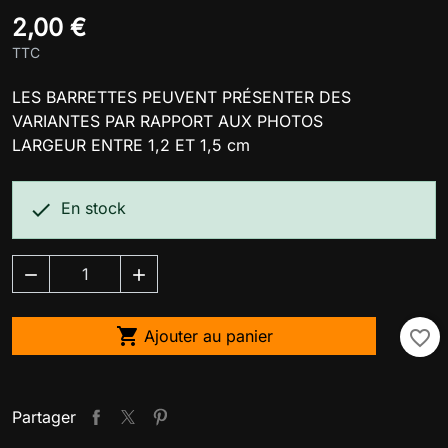
2,00 €
TTC
LES BARRETTES PEUVENT PRÉSENTER DES
VARIANTES PAR RAPPORT AUX PHOTOS
LARGEUR ENTRE 1,2 ET 1,5 cm

En stock



Ajouter au panier
favorite_border
Partager