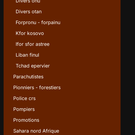
Divers onu
Divers otan
Forpronu - forpainu
Kfor kosovo
Ifor sfor astree
Liban finul
Tchad epervier
Parachutistes
Pionniers - forestiers
Police crs
Pompiers
Promotions
Sahara nord Afrique