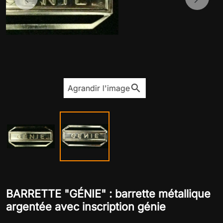
Previous
Next
search
Agrandir l'image
BARRETTE "GÉNIE" : barrette métallique
argentée avec inscription génie