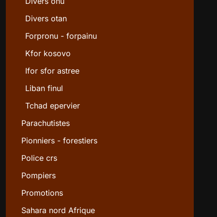
Divers onu
Divers otan
Forpronu - forpainu
Kfor kosovo
Ifor sfor astree
Liban finul
Tchad epervier
Parachutistes
Pionniers - forestiers
Police crs
Pompiers
Promotions
Sahara nord Afrique