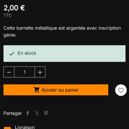
2,00 €
TTC
Cette barrette métallique est argentée avec inscription
génie.

En stock



Ajouter au panier
favorite_border
Partager
Livraison