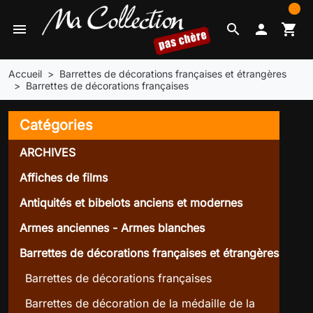
0
menu
search

shopping_cart
Accueil
Barrettes de décorations françaises et étrangères
Barrettes de décorations françaises
Catégories
ARCHIVES
Affiches de films
Antiquités et bibelots anciens et modernes
Armes anciennes - Armes blanches
Barrettes de décorations françaises et étrangères
Barrettes de décorations françaises
Barrettes de décoration de la médaille de la