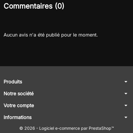
Commentaires (0)
Aucun avis n'a été publié pour le moment.
arrow_drop_down
Produits
arrow_drop_down
Notre société
arrow_drop_down
Votre compte
arrow_drop_down
Informations
© 2026 - Logiciel e-commerce par PrestaShop™