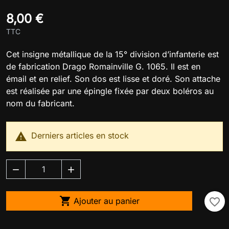
8,00 €
TTC
Cet insigne métallique de la 15° division d’infanterie est
de fabrication Drago Romainville G. 1065. Il est en
émail et en relief. Son dos est lisse et doré. Son attache
est réalisée par une épingle fixée par deux boléros au
nom du fabricant.

Derniers articles en stock



Ajouter au panier
favorite_border