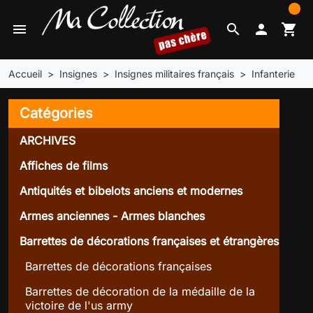
0
menu
search

shopping_cart
Accueil
Insignes
Insignes militaires français
Infanterie
Catégories
ARCHIVES
Affiches de films
Antiquités et bibelots anciens et modernes
Armes anciennes - Armes blanches
Barrettes de décorations françaises et étrangères
Barrettes de décorations françaises
Barrettes de décoration de la médaille de la
victoire de l'us army