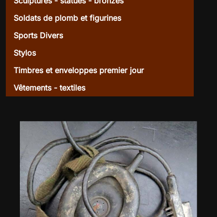
Sculptures - statues - bronzes
Soldats de plomb et figurines
Sports Divers
Stylos
Timbres et enveloppes premier jour
Vêtements - textiles