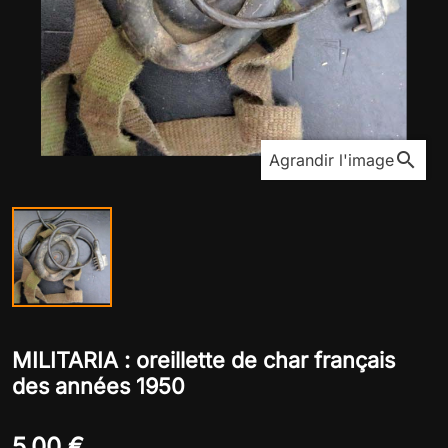
search
Agrandir l'image
MILITARIA : oreillette de char français
des années 1950
5,00 €