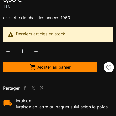
TTC
oreillette de char des années 1950

Derniers articles en stock



Ajouter au panier
favorite_border
Partager
Livraison
Livraison en lettre ou paquet suivi selon le poids.