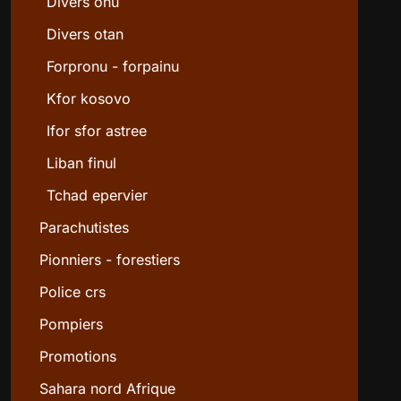
Divers onu
Divers otan
Forpronu - forpainu
Kfor kosovo
Ifor sfor astree
Liban finul
Tchad epervier
Parachutistes
Pionniers - forestiers
Police crs
Pompiers
Promotions
Sahara nord Afrique