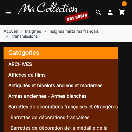
0
menu
search

shopping_cart
Accueil
Insignes
Insignes militaires français
Transmissions
Catégories
ARCHIVES
Affiches de films
Antiquités et bibelots anciens et modernes
Armes anciennes - Armes blanches
Barrettes de décorations françaises et étrangères
Barrettes de décorations françaises
Barrettes de décoration de la médaille de la