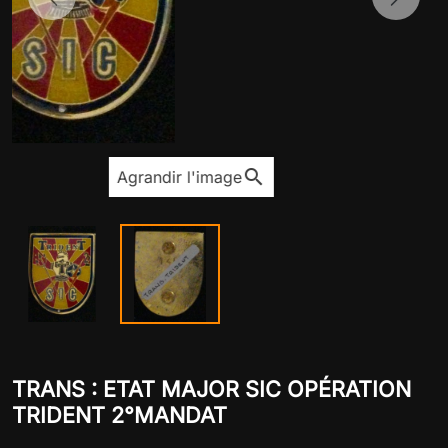
Previous
Next
search
Agrandir l'image
TRANS : ETAT MAJOR SIC OPÉRATION
TRIDENT 2°MANDAT