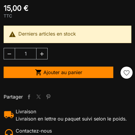
15,00 €
TTC

Derniers articles en stock



Ajouter au panier
favorite_border
Partager
Livraison
Livraison en lettre ou paquet suivi selon le poids.
Contactez-nous